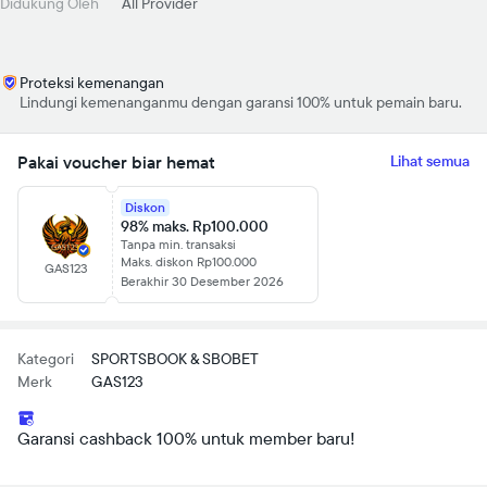
Didukung Oleh
All Provider
Proteksi kemenangan
Lindungi kemenanganmu dengan garansi 100% untuk pemain baru.
Pakai voucher biar hemat
Lihat semua
Diskon
98% maks. Rp100.000
Tanpa min. transaksi
Maks. diskon Rp100.000
GAS123
Berakhir 30 Desember 2026
Kategori
SPORTSBOOK & SBOBET
Merk
GAS123
Garansi cashback 100% untuk member baru!