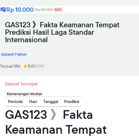
Rp 10.000
Rp 10.000
80%
GAS123 》Fakta Keamanan Tempat
Prediksi Hasil Laga Standar
Internasional
Garansi 1 tahun
Terjual 186
5,0
(500)
Deposit Tercepat
Kemenangan Mutlak
Periode
Hari
Tanggal
Prediksi
GAS123 》Fakta
Keamanan Tempat